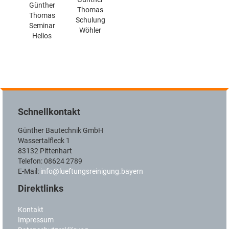
Günther
Thomas
Thomas
Schulung
Seminar
Wöhler
Helios
Schnellkontakt
Günther Bautechnik GmbH
Wassertalfleck 1
83132 Pittenhart
Telefon: 08624 2789
E-Mail:
info@lueftungsreinigung.bayern
Direktlinks
Kontakt
Impressum