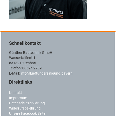
Schnellkontakt
Günther Bautechnik GmbH
Wassertalfleck 1
83132 Pittenhart
Telefon: 08624 2789
E-Mail:
info@lueftungsreinigung.bayern
Direktlinks
Kontakt
Impressum
Datenschutzerklärung
Widerrufsbelehrung
Unsere Facebook Seite