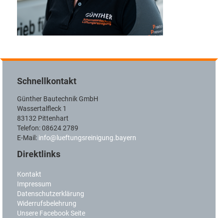
Schnellkontakt
Günther Bautechnik GmbH
Wassertalfleck 1
83132 Pittenhart
Telefon: 08624 2789
E-Mail:
info@lueftungsreinigung.bayern
Direktlinks
Kontakt
Impressum
Datenschutzerklärung
Widerrufsbelehrung
Unsere Facebook Seite