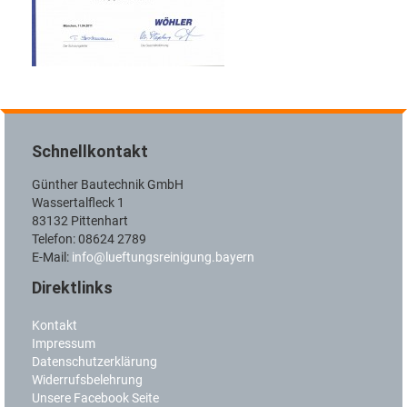
Schnellkontakt
Günther Bautechnik GmbH
Wassertalfleck 1
83132 Pittenhart
Telefon: 08624 2789
E-Mail:
info@lueftungsreinigung.bayern
Direktlinks
Kontakt
Impressum
Datenschutzerklärung
Widerrufsbelehrung
Unsere Facebook Seite